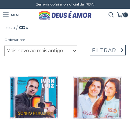
Bem-vindo(a) a loja oficial da IPDA!
MENU
0
Início
/
CDs
Ordenar por
FILTRAR