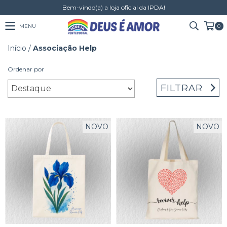
Bem-vindo(a) a loja oficial da IPDA!
MENU
0
Início
/
Associação Help
Ordenar por
FILTRAR
NOVO
NOVO